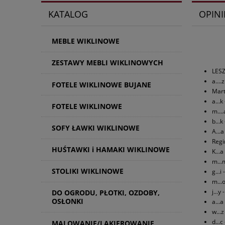
KATALOG
OPINI
MEBLE WIKLINOWE
ZESTAWY MEBLI WIKLINOWYCH
LESZ
a...
FOTELE WIKLINOWE BUJANE
Mart
a...
FOTELE WIKLINOWE
m...
b...
SOFY ŁAWKI WIKLINOWE
A...
Regi
HUŚTAWKI i HAMAKI WIKLINOWE
K...
m...
STOLIKI WIKLINOWE
g...
m...
j...
DO OGRODU, PŁOTKI, OZDOBY,
OSŁONKI
a...
w...
d...
MALOWANIE/LAKIEROWANIE