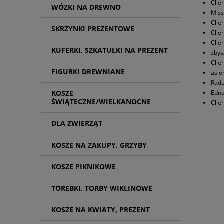
Clie
WÓZKI NA DREWNO
Miss
Clie
SKRZYNKI PREZENTOWE
Clie
Clie
KUFERKI, SZKATUŁKI NA PREZENT
zbys
Clie
FIGURKI DREWNIANE
asie
Rade
Edna
KOSZE
ŚWIĄTECZNE/WIELKANOCNE
Clie
DLA ZWIERZĄT
KOSZE NA ZAKUPY, GRZYBY
KOSZE PIKNIKOWE
TOREBKI, TORBY WIKLINOWE
KOSZE NA KWIATY, PREZENT