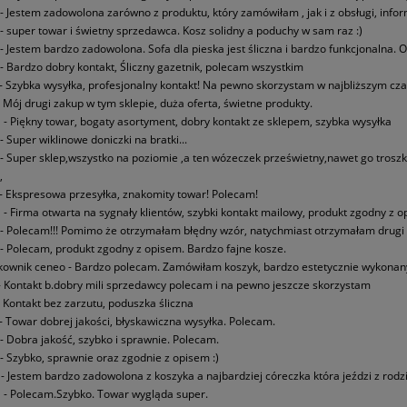
g - Jestem zadowolona zarówno z produktu, który zamówiłam , jak i z obsługi, inform
a - super towar i świetny sprzedawca. Kosz solidny a poduchy w sam raz :)
a - Jestem bardzo zadowolona. Sofa dla pieska jest śliczna i bardzo funkcjonalna.
a - Bardzo dobry kontakt, Śliczny gazetnik, polecam wszystkim
k - Szybka wysyłka, profesjonalny kontakt! Na pewno skorzystam w najbliższym czas
a - Mój drugi zakup w tym sklepie, duża oferta, świetne produkty.
a - Piękny towar, bogaty asortyment, dobry kontakt ze sklepem, szybka wysyłka
 - Super wiklinowe doniczki na bratki...
0 - Super sklep,wszystko na poziomie ,a ten wózeczek prześwietny,nawet go troszkę
,
k - Ekspresowa przesyłka, znakomity towar! Polecam!
a - Firma otwarta na sygnały klientów, szybki kontakt mailowy, produkt zgodny z
a - Polecam!!! Pomimo że otrzymałam błędny wzór, natychmiast otrzymałam drugi p
e - Polecam, produkt zgodny z opisem. Bardzo fajne kosze.
kownik ceneo - Bardzo polecam. Zamówiłam koszyk, bardzo estetycznie wykonany
a - Kontakt b.dobry mili sprzedawcy polecam i na pewno jeszcze skorzystam
4 - Kontakt bez zarzutu, poduszka śliczna
s - Towar dobrej jakości, błyskawiczna wysyłka. Polecam.
1 - Dobra jakość, szybko i sprawnie. Polecam.
a - Szybko, sprawnie oraz zgodnie z opisem :)
5 - Jestem bardzo zadowolona z koszyka a najbardziej córeczka która jeździ z rod
a - Polecam.Szybko. Towar wygląda super.