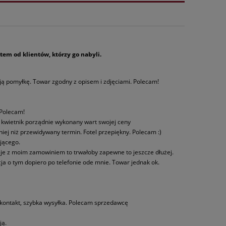
em od klientów, którzy go nabyli.
oją pomyłkę. Towar zgodny z opisem i zdjęciami. Polecam!
 Polecam!
ło kwietnik porządnie wykonany wart swojej ceny
ej niż przewidywany termin. Fotel przepiękny. Polecam :)
ającego.
eje z moim zamowiniem to trwałoby zapewne to jeszcze dłużej.
cja o tym dopiero po telefonie ode mnie. Towar jednak ok.
 kontakt, szybka wysyłka. Polecam sprzedawcę
ją.