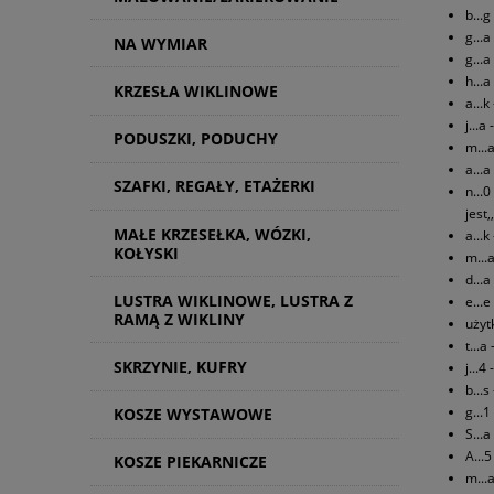
b...
g...
NA WYMIAR
g...
h...
KRZESŁA WIKLINOWE
a...
j...
PODUSZKI, PODUCHY
m...
a...a
SZAFKI, REGAŁY, ETAŻERKI
n...
jest,,
MAŁE KRZESEŁKA, WÓZKI,
a...
KOŁYSKI
m...
d...
LUSTRA WIKLINOWE, LUSTRA Z
e...
RAMĄ Z WIKLINY
użyt
t...
SKRZYNIE, KUFRY
j...
b...
g...
KOSZE WYSTAWOWE
S...
A...
KOSZE PIEKARNICZE
m...