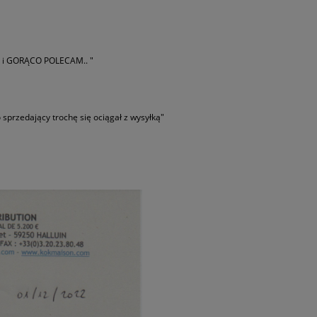
ję i GORĄCO POLECAM.. "
 sprzedający trochę się ociągał z wysyłką"