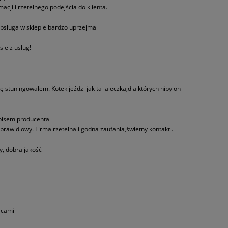
acji i rzetelnego podejścia do klienta.
 Obsługa w sklepie bardzo uprzejma
ie z usług!
 stuningowałem. Kotek jeździ jak ta laleczka,dla których niby on
 opisem producenta
rawidlowy. Firma rzetelna i godna zaufania,świetny kontakt .
, dobra jakość
zicami