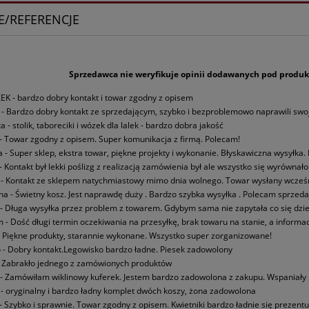
E/REFERENCJE
Sprzedawca nie weryfikuje opinii dodawanych pod produkt
EK -
bardzo dobry kontakt i towar zgodny z opisem
.z - Bardzo dobry kontakt ze sprzedającym, szybko i bezproblemowo naprawili sw
a - stolik, taboreciki i wózek dla lalek - bardzo dobra jakość
k - Towar zgodny z opisem. Super komunikacja z firmą. Polecam!
.a - Super sklep, ekstra towar, piękne projekty i wykonanie. Błyskawiczna wysyłka.
k - Kontakt był lekki poślizg z realizacją zamówienia był ale wszystko się wyrówna
a - Kontakt ze sklepem natychmiastowy mimo dnia wolnego. Towar wysłany wcześni
na - Świetny kosz. Jest naprawdę duży . Bardzo szybka wysyłka . Polecam sprzed
a - Długa wysyłka przez problem z towarem. Gdybym sama nie zapytała co się dzi
m - Dość długi termin oczekiwania na przesyłkę, brak towaru na stanie, a informa
i - Piękne produkty, starannie wykonane. Wszystko super zorganizowane!
o - Dobry kontakt.Legowisko bardzo ładne. Piesek zadowolony
y - Zabrakło jednego z zamówionych produktów
a - Zamówiłam wiklinowy kuferek. Jestem bardzo zadowolona z zakupu. Wspaniały
z - oryginalny i bardzo ładny komplet dwóch koszy, żona zadowolona
c - Szybko i sprawnie. Towar zgodny z opisem. Kwietniki bardzo ładnie się prezentu