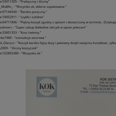
nt:53911305 - "Praktyczny i śliczny"
_MuMin_ - "Wszystko ok, dobrze zapakowane "
nt:97144540 - "Bardzo poręczny."
nt:74952911 - "szybki i solidnie"
nt:64711846 - "Piękny koszyk zgodny z opisem i dostarczony w terminie.. Dzięku
zekmerc - "Super zakup dokładnie taki jak w opisie polecam"
nt:33601353 - "Kosz świetny."
nka1966 - "transakcja wzorowa "
k_Glaszcz - "Koszyk bardzo fajny duży i pakowny dzięki swojemu kształtowi , tylko
2009 - "śliczny koszyczek"
nt:102893380 -
"Wszystko ok."