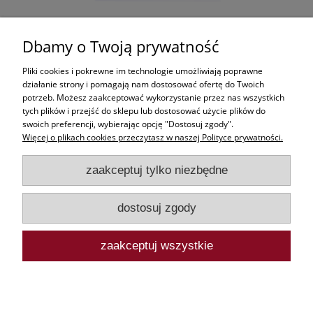
Dbamy o Twoją prywatność
Pliki cookies i pokrewne im technologie umożliwiają poprawne
działanie strony i pomagają nam dostosować ofertę do Twoich
potrzeb. Możesz zaakceptować wykorzystanie przez nas wszystkich
tych plików i przejść do sklepu lub dostosować użycie plików do
swoich preferencji, wybierając opcję "Dostosuj zgody".
Więcej o plikach cookies przeczytasz w naszej Polityce prywatności.
zaakceptuj tylko niezbędne
dostosuj zgody
© 2026 wiklinowy-market.pl
zaakceptuj wszystkie
© 2026 Iwarpol
pokaż pełną wersję strony