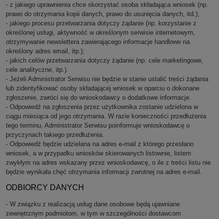
- z jakiego uprawnienia chce skorzystać osoba składająca wniosek (np.
prawo do otrzymania kopii danych, prawo do usunięcia danych, itd.);
- jakiego procesu przetwarzania dotyczy żądanie (np. korzystanie z
określonej usługi, aktywność w określonym serwisie internetowym,
otrzymywanie newslettera zawierającego informacje handlowe na
określony adres email, itp.);
- jakich celów przetwarzania dotyczy żądanie (np. cele marketingowe,
cele analityczne, itp.).
- Jeżeli Administrator Serwisu nie będzie w stanie ustalić treści żądania
lub zidentyfikować osoby składającej wniosek w oparciu o dokonane
zgłoszenie, zwróci się do wnioskodawcy o dodatkowe informacje.
- Odpowiedź na zgłoszenia przez użytkownika zostanie udzielona w
ciągu miesiąca od jego otrzymania. W razie konieczności przedłużenia
tego terminu, Administrator Serwisu poinformuje wnioskodawcę o
przyczynach takiego przedłużenia.
- Odpowiedź będzie udzielana na adres e-mail z którego przesłano
wniosek, a w przypadku wniosków skierowanych listownie, listem
zwykłym na adres wskazany przez wnioskodawcę, o ile z treści listu nie
będzie wynikała chęć otrzymania informacji zwrotnej na adres e-mail.
ODBIORCY DANYCH
- W związku z realizacją usług dane osobowe będą ujawniane
zewnętrznym podmiotom, w tym w szczególności dostawcom