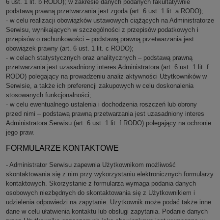
6 ust. 1 lit. b RODO); w zakresie danych podanych fakultatywnie
podstawą prawną przetwarzania jest zgoda (art. 6 ust. 1 lit. a RODO);
- w celu realizacji obowiązków ustawowych ciążących na Administratorze
Serwisu, wynikających w szczególności z przepisów podatkowych i
przepisów o rachunkowości – podstawą prawną przetwarzania jest
obowiązek prawny (art. 6 ust. 1 lit. c RODO);
- w celach statystycznych oraz analitycznych – podstawą prawną
przetwarzania jest uzasadniony interes Administratora (art. 6 ust. 1 lit. f
RODO) polegający na prowadzeniu analiz aktywności Użytkowników w
Serwisie, a także ich preferencji zakupowych w celu doskonalenia
stosowanych funkcjonalności;
- w celu ewentualnego ustalenia i dochodzenia roszczeń lub obrony
przed nimi – podstawą prawną przetwarzania jest uzasadniony interes
Administratora Serwisu (art. 6 ust. 1 lit. f RODO) polegający na ochronie
jego praw.
FORMULARZE KONTAKTOWE
- Administrator Serwisu zapewnia Użytkownikom możliwość
skontaktowania się z nim przy wykorzystaniu elektronicznych formularzy
kontaktowych. Skorzystanie z formularza wymaga podania danych
osobowych niezbędnych do skontaktowania się z Użytkownikiem i
udzielenia odpowiedzi na zapytanie. Użytkownik może podać także inne
dane w celu ułatwienia kontaktu lub obsługi zapytania. Podanie danych