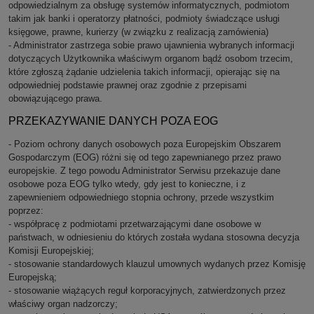
odpowiedzialnym za obsługę systemów informatycznych, podmiotom
takim jak banki i operatorzy płatności, podmioty świadczące usługi
księgowe, prawne, kurierzy (w związku z realizacją zamówienia)
- Administrator zastrzega sobie prawo ujawnienia wybranych informacji
dotyczących Użytkownika właściwym organom bądź osobom trzecim,
które zgłoszą żądanie udzielenia takich informacji, opierając się na
odpowiedniej podstawie prawnej oraz zgodnie z przepisami
obowiązującego prawa.
PRZEKAZYWANIE DANYCH POZA EOG
- Poziom ochrony danych osobowych poza Europejskim Obszarem
Gospodarczym (EOG) różni się od tego zapewnianego przez prawo
europejskie. Z tego powodu Administrator Serwisu przekazuje dane
osobowe poza EOG tylko wtedy, gdy jest to konieczne, i z
zapewnieniem odpowiedniego stopnia ochrony, przede wszystkim
poprzez:
- współpracę z podmiotami przetwarzającymi dane osobowe w
państwach, w odniesieniu do których została wydana stosowna decyzja
Komisji Europejskiej;
- stosowanie standardowych klauzul umownych wydanych przez Komisję
Europejską;
- stosowanie wiążących reguł korporacyjnych, zatwierdzonych przez
właściwy organ nadzorczy;