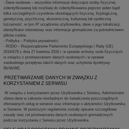
- Dane osobowe – wszystkie informacje dotyczące osoby fizycznej
zidentyfikowanej lub możliwej do zidentyfikowania poprzez jeden bądź
kilka szczególnych czynników określających fizyczną, fizjologiczną,
genetyczną, psychiczną, ekonomiczną, kulturową lub społeczną
tożsamość, w tym IP urządzenia użytkownika, dane o jego lokalizacji,
identyfikator internetowy oraz informacje gromadzone za pośrednictwem
plików cookie.
- Polityka – Polityka prywatności.
- RODO – Rozporządzenie Parlamentu Europejskiego i Rady (UE)
2016/679 z dnia 27 kwietnia 2016 r. w sprawie ochrony osób fizycznych
w związku z przetwarzaniem danych osobowych i w sprawie
swobodnego przepływu takich danych oraz uchylenia dyrektywy
95/46/WE.
PRZETWARZANIE DANYCH W ZWIĄZKU Z
KORZYSTANIEM Z SERWISU
W związku z korzystaniem przez Użytkownika z Serwisu, Administrator
zbiera dane w zakresie niezbędnym do świadczenia poszczególnych
oferowanych usług w serwisie oraz informacje o aktywności Użytkownika
w Serwisie. W poniższym regulaminie zostały opisane szczegółowe
zasady oraz cel przetwarzania danych osobowych gromadzonych
podczas korzystania z Serwisu przez Użytkownika.