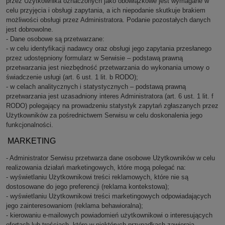
przez Użytkownika oznaczonych jako obowiązkowe jest wymagane w
celu przyjęcia i obsługi zapytania, a ich niepodanie skutkuje brakiem
możliwości obsługi przez Administratora. Podanie pozostałych danych
jest dobrowolne.
- Dane osobowe są przetwarzane:
- w celu identyfikacji nadawcy oraz obsługi jego zapytania przesłanego
przez udostępniony formularz w Serwisie – podstawą prawną
przetwarzania jest niezbędność przetwarzania do wykonania umowy o
świadczenie usługi (art. 6 ust. 1 lit. b RODO);
- w celach analitycznych i statystycznych – podstawą prawną
przetwarzania jest uzasadniony interes Administratora (art. 6 ust. 1 lit. f
RODO) polegający na prowadzeniu statystyk zapytań zgłaszanych przez
Użytkowników za pośrednictwem Serwisu w celu doskonalenia jego
funkcjonalności.
MARKETING
- Administrator Serwisu przetwarza dane osobowe Użytkowników w celu
realizowania działań marketingowych, które mogą polegać na:
- wyświetlaniu Użytkownikowi treści reklamowych, które nie są
dostosowane do jego preferencji (reklama kontekstowa);
- wyświetlaniu Użytkownikowi treści marketingowych odpowiadających
jego zainteresowaniom (reklama behawioralna);
- kierowaniu e-mailowych powiadomień użytkownikowi o interesujących
ofertach lub treściach, które w niektórych przypadkach zawierają