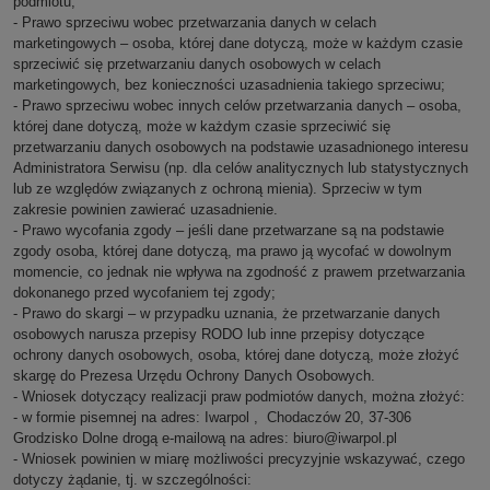
podmiotu;
- Prawo sprzeciwu wobec przetwarzania danych w celach
marketingowych – osoba, której dane dotyczą, może w każdym czasie
sprzeciwić się przetwarzaniu danych osobowych w celach
marketingowych, bez konieczności uzasadnienia takiego sprzeciwu;
- Prawo sprzeciwu wobec innych celów przetwarzania danych – osoba,
której dane dotyczą, może w każdym czasie sprzeciwić się
przetwarzaniu danych osobowych na podstawie uzasadnionego interesu
Administratora Serwisu (np. dla celów analitycznych lub statystycznych
lub ze względów związanych z ochroną mienia). Sprzeciw w tym
zakresie powinien zawierać uzasadnienie.
- Prawo wycofania zgody – jeśli dane przetwarzane są na podstawie
zgody osoba, której dane dotyczą, ma prawo ją wycofać w dowolnym
momencie, co jednak nie wpływa na zgodność z prawem przetwarzania
dokonanego przed wycofaniem tej zgody;
- Prawo do skargi – w przypadku uznania, że przetwarzanie danych
osobowych narusza przepisy RODO lub inne przepisy dotyczące
ochrony danych osobowych, osoba, której dane dotyczą, może złożyć
skargę do Prezesa Urzędu Ochrony Danych Osobowych.
- Wniosek dotyczący realizacji praw podmiotów danych, można złożyć:
- w formie pisemnej na adres: Iwarpol , Chodaczów 20, 37-306
Grodzisko Dolne
drogą e-mailową na adres: biuro@iwarpol.pl
- Wniosek powinien w miarę możliwości precyzyjnie wskazywać, czego
dotyczy żądanie, tj. w szczególności: