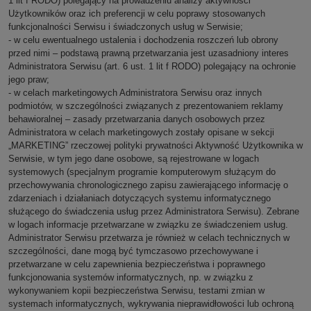
1 lit f RODO) polegający na prowadzeniu analizy aktywności
Użytkowników oraz ich preferencji w celu poprawy stosowanych
funkcjonalności Serwisu i świadczonych usług w Serwisie;
- w celu ewentualnego ustalenia i dochodzenia roszczeń lub obrony
przed nimi – podstawą prawną przetwarzania jest uzasadniony interes
Administratora Serwisu (art. 6 ust. 1 lit f RODO) polegający na ochronie
jego praw;
- w celach marketingowych Administratora Serwisu oraz innych
podmiotów, w szczególności związanych z prezentowaniem reklamy
behawioralnej – zasady przetwarzania danych osobowych przez
Administratora w celach marketingowych zostały opisane w sekcji
„MARKETING” rzeczowej polityki prywatności Aktywność Użytkownika w
Serwisie, w tym jego dane osobowe, są rejestrowane w logach
systemowych (specjalnym programie komputerowym służącym do
przechowywania chronologicznego zapisu zawierającego informację o
zdarzeniach i działaniach dotyczących systemu informatycznego
służącego do świadczenia usług przez Administratora Serwisu). Zebrane
w logach informacje przetwarzane w związku ze świadczeniem usług.
Administrator Serwisu przetwarza je również w celach technicznych w
szczególności, dane mogą być tymczasowo przechowywane i
przetwarzane w celu zapewnienia bezpieczeństwa i poprawnego
funkcjonowania systemów informatycznych, np. w związku z
wykonywaniem kopii bezpieczeństwa Serwisu, testami zmian w
systemach informatycznych, wykrywania nieprawidłowości lub ochroną