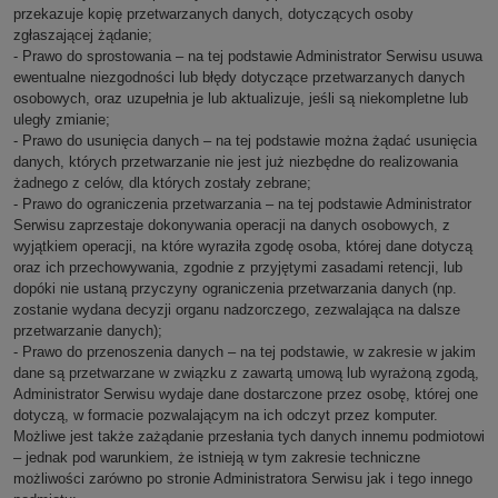
przekazuje kopię przetwarzanych danych, dotyczących osoby
zgłaszającej żądanie;
- Prawo do sprostowania – na tej podstawie Administrator Serwisu usuwa
ewentualne niezgodności lub błędy dotyczące przetwarzanych danych
osobowych, oraz uzupełnia je lub aktualizuje, jeśli są niekompletne lub
uległy zmianie;
- Prawo do usunięcia danych – na tej podstawie można żądać usunięcia
danych, których przetwarzanie nie jest już niezbędne do realizowania
żadnego z celów, dla których zostały zebrane;
- Prawo do ograniczenia przetwarzania – na tej podstawie Administrator
Serwisu zaprzestaje dokonywania operacji na danych osobowych, z
wyjątkiem operacji, na które wyraziła zgodę osoba, której dane dotyczą
oraz ich przechowywania, zgodnie z przyjętymi zasadami retencji, lub
dopóki nie ustaną przyczyny ograniczenia przetwarzania danych (np.
zostanie wydana decyzji organu nadzorczego, zezwalająca na dalsze
przetwarzanie danych);
- Prawo do przenoszenia danych – na tej podstawie, w zakresie w jakim
dane są przetwarzane w związku z zawartą umową lub wyrażoną zgodą,
Administrator Serwisu wydaje dane dostarczone przez osobę, której one
dotyczą, w formacie pozwalającym na ich odczyt przez komputer.
Możliwe jest także zażądanie przesłania tych danych innemu podmiotowi
– jednak pod warunkiem, że istnieją w tym zakresie techniczne
możliwości zarówno po stronie Administratora Serwisu jak i tego innego