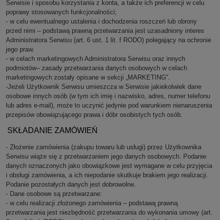
Serwisie i sposobu korzystania z konta, a także ich preferencji w celu
poprawy stosowanych funkcjonalności;
- w celu ewentualnego ustalenia i dochodzenia roszczeń lub obrony
przed nimi – podstawą prawną przetwarzania jest uzasadniony interes
Administratora Serwisu (art. 6 ust. 1 lit. f RODO) polegający na ochronie
jego praw.
- w celach marketingowych Administratora Serwisu oraz innych
podmiotów– zasady przetwarzania danych osobowych w celach
marketingowych zostały opisane w sekcji „MARKETING”.
-Jeżeli Użytkownik Serwisu umieszcza w Serwisie jakiekolwiek dane
osobowe innych osób (w tym ich imię i nazwisko, adres, numer telefonu
lub adres e-mail), może to uczynić jedynie pod warunkiem nienaruszenia
przepisów obowiązującego prawa i dóbr osobistych tych osób.
SKŁADANIE ZAMÓWIEŃ
- Złożenie zamówienia (zakupu towaru lub usługi) przez Użytkownika
Serwisu wiąże się z przetwarzaniem jego danych osobowych. Podanie
danych oznaczonych jako obowiązkowe jest wymagane w celu przyjęcia
i obsługi zamówienia, a ich niepodanie skutkuje brakiem jego realizacji.
Podanie pozostałych danych jest dobrowolne.
- Dane osobowe są przetwarzane:
- w celu realizacji złożonego zamówienia – podstawą prawną
przetwarzania jest niezbędność przetwarzania do wykonania umowy (art.