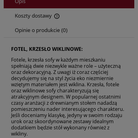
Opis
Koszty dostawy
Cena nie zawiera ewentualnych kosztów płatności
Opinie o produkcie (0)
FOTEL, KRZESŁO WIKLINOWE:
Fotele, krzesła sofy w każdym mieszkaniu
spełniają dwie niezwykle ważne role – użyteczną
oraz dekoracyjną. Z uwagi iż coraz częściej
decydujemy się na styl życia eko niezmiernie
wziętym materiałem jest wiklina. Krzesła, fotele
oraz wiklinowe sofy charakteryzują się
atrakcyjnym designem. W popularnej ostatnimi
czasy aranżacji z drewnianym stołem nadadzą
pomieszczeniu nader interesującego charakteru.
Jeśli doceniamy klasykę, jedyny w swoim rodzaju
urok oraz skoordynowane zestawy idealnym
dodatkiem będzie stół wykonany również z
wikliny.