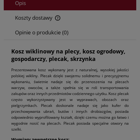
Opis
Koszty dostawy
Cena nie zawiera ewentualnych kosztów płatności
Opinie o produkcie (0)
Kosz wiklinowy na plecy, kosz ogrodowy,
gospodarczy, plecak, skrzynka
Prezentowana kosz wykonany jest z naturalnej, wysokiej jakości
polskiej wikliny. Plecak dzięki swojemu solidnemu i precyzyjnemu
wykonaniu, świetnie nadaje się do przenoszenia na plecach
warzyw, owoców, a także spełnia się w roli transportowania
zakupów oraz innych przedmiotów codziennego użytku. Kosz plecak
często wykorzystywany jest w wyprawach, obozach oraz
pielgrzymkach. Plecak doskonale nadaje się jako kufer do
przechowywania ubrań, butów i innych drobiazgów, posiada
odpowiednio wyprofilowany kształt, dzięki czemu można go łatwo i
wygodnie nosić na plecach. Plecak posiada specjalne otwory na
szelki.
Wymiary zewnętrzne kosz: