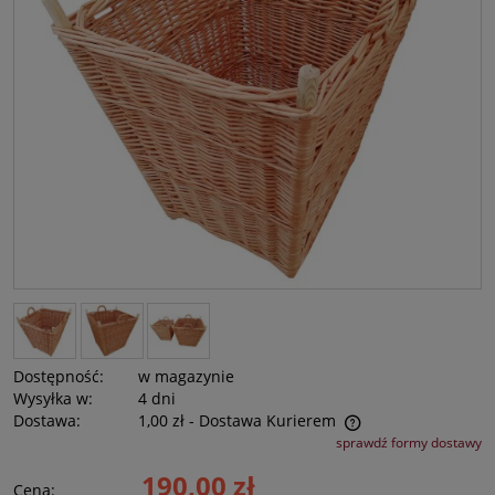
Dostępność:
w magazynie
Wysyłka w:
4 dni
Dostawa:
1,00 zł
- Dostawa Kurierem
Cena nie zawiera ewentualnych kosztów płatności
sprawdź formy dostawy
190,00 zł
Cena: