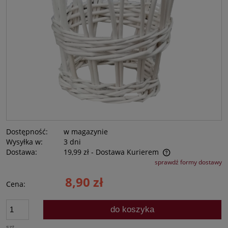
Dostępność:
w magazynie
Wysyłka w:
3 dni
Dostawa:
19,99 zł
- Dostawa Kurierem
Cena nie zawiera ewentualnych kosztów płatności
sprawdź formy dostawy
8,90 zł
Cena:
do koszyka
szt.